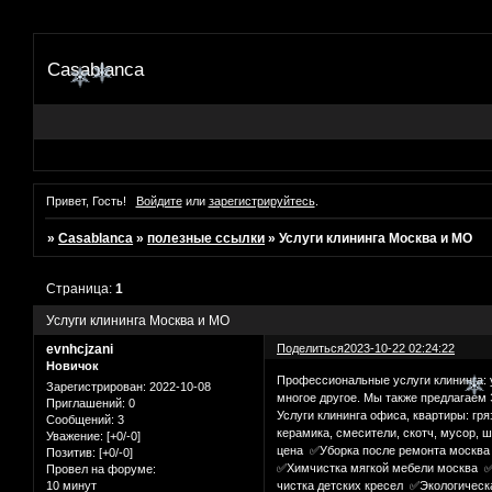
Casablanca
Привет, Гость!
Войдите
или
зарегистрируйтесь
.
»
Casablanca
»
полезные ссылки
»
Услуги клининга Москва и МО
Страница:
1
Услуги клининга Москва и МО
evnhcjzani
Поделиться
2023-10-22 02:24:22
Новичок
Профессиональные услуги клининга: 
Зарегистрирован
: 2022-10-08
многое другое. Мы также предлагаем 
Приглашений:
0
Услуги клининга офиса, квартиры: гря
Сообщений:
3
керамика, смесители, скотч, мусор, 
Уважение:
[+0/-0]
цена ✅Уборка после ремонта москва
Позитив:
[+0/-0]
✅Химчистка мягкой мебели москва ✅
Провел на форуме:
10 минут
чистка детских кресел ✅Экологическа