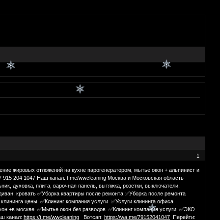
1
ение жировых отложений на кухне парогенератором, мытье окон + альпинист и
7 915 204 1047 Наш канал: t.me/wwcleaning Москва и Московская область
ьник, духовка, плита, варочная панель, вытяжка, розетки, выключатели,
я, диван, кровать ✅Уборка квартиры после ремонта ✅Уборка после ремонта
клининга цены ✅Клининг компания услуги ✅Услуги клининга офиса
кон +в москве ✅Мытье окон без разводов ✅Клининг компания услуги ✅ЭКО
аш канал:
https://t.me/wwcleaning
Вотсап:
https://wa.me/79152041047
Перейти: