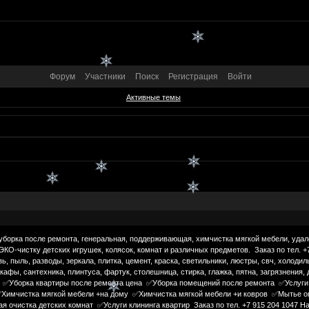
Форум
Участники
Поиск
Регистрация
Войти
Активные темы
уборка после ремонта, генеральная, поддерживающая, химчистка мягкой мебели, удал
ЭКО-чистку детских игрушек, колясок, комнат и различных предметов. Заказ по тел. +
зь, пыль, разводы, зеркала, плитка, цемент, краска, светильники, люстры, свч, холодил
шкафы, сантехника, плинтуса, фартук, столешница, стирка, глажка, пятна, загрязнени
 ✅Уборка квартиры после ремонта цена ✅Уборка помещений после ремонта ✅Услуги 
Химчистка мягкой мебели +на дому ✅Химчистка мягкой мебели +и ковров ✅Мытье о
я очистка детских комнат ✅Услуги клининга квартир Заказ по тел. +7 915 204 1047 Н