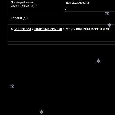
Последний визит:
https://is.gd/EfgqF2
2023-12-24 20:06:07
0
Страница:
1
»
Casablanca
»
полезные ссылки
»
Услуги клининга Москва и МО