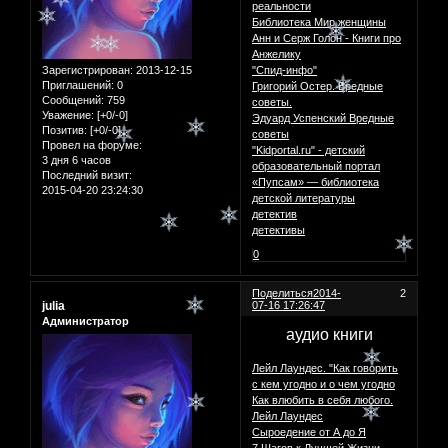
реальности
Библиотека Мир женщины
Анн и Серж Голон - Книги про
Анжелику
Зарегистрирован
: 2013-12-15
"Спид-инфо"
Приглашений:
0
Григорий Остер. Вредные
Сообщений:
759
советы.
Уважение:
[+0/-0]
Эдуард Успенский Вредные
Позитив:
[+0/-0]
советы
Провел на форуме:
"Kidportal.ru" - детский
3 дня 6 часов
образовательный портал
Последний визит:
«Пупсам» — библиотека
2015-04-20 23:24:30
детской литературы
детектив
детективы
0
Поделиться
2014-
2
julia
07-16 17:26:47
Администратор
аудио книги
Лейл Лаундес. "Как говорить
с кем угодно и о чем угодно
Как влюбить в себя любого.
Лейл Лаундес
Сыроедение от А до Я
7 Шагов к Лучшей Жизни