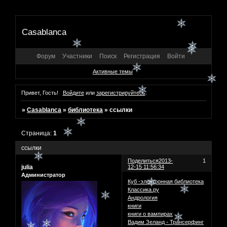
Casablanca
Форум
Участники
Поиск
Регистрация
Войти
Активные темы
Привет, Гость!
Войдите
или
зарегистрируйтесь
.
»
Casablanca
»
библиотека
»
ссылки
Страница:
1
ссылки
Поделиться
2013-
1
julia
12-15 11:56:34
Администратор
Куб -электронная библиотека
Классика.ру
Андрология
книги
книги о вампирах
Вадим Зеланд - Трансерфинг